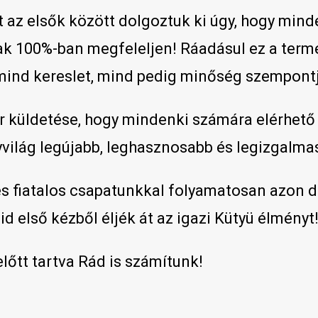
t az elsők között dolgoztuk ki úgy, hogy mind
ak 100%-ban megfeleljen! Ráadásul ez a ter
 mind kereslet, mind pedig minőség szempont
r küldetése, hogy mindenki számára elérhető
világ legújabb, leghasznosabb és legizgalmas
s fiatalos csapatunkkal folyamatosan azon 
id első kézből éljék át az igazi Kütyü élményt
előtt tartva Rád is számítunk!