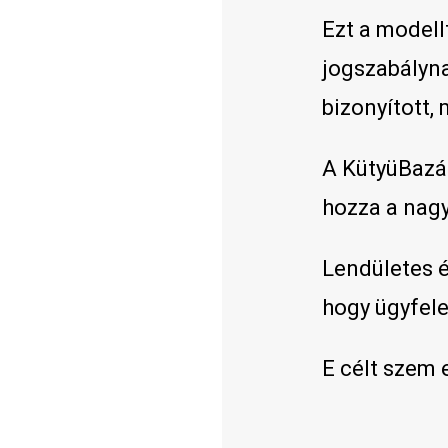
Ezt a modell
jogszabályn
bizonyított,
A KütyüBazá
hozza a nagy
Lendületes é
hogy ügyfele
E célt szem 