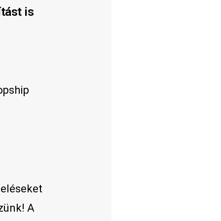
tást is
opship
deléseket
ézünk!
A