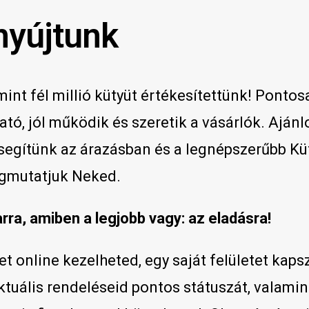
nyújtunk
mint fél millió kütyüt értékesítettünk! Pontos
ató, jól működik és szeretik a vásárlók. Ajánl
 segítünk az árazásban és a legnépszerűbb Kü
gmutatjuk Neked.
arra, amiben a legjobb vagy: az eladásra!
t online kezelheted, egy saját felületet kapsz
ktuális rendeléseid pontos státuszát, valamin