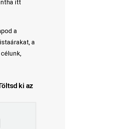
ntha itt
apod a
istaárakat, a
 célunk,
öltsd ki az