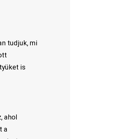
an tudjuk, mi
ott
tyüket is
, ahol
t a