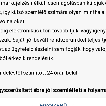
márkajelzés nélküli csomagolásban küldjük 
, így külső szemlélő számára olyan, mintha a
volna őket.
dig elektronikus úton továbbítjuk, vagy igény
szük.
Saját, jól bevált rendszerünkkel teljesítj
t, az ügyfeleid észlelni sem fogják, hogy val
ból érkezik rendelésük.
ndeléstől számított 24 órán belül!
gyszerűsített ábra jól szemlélteti a folyam