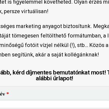
tet is figyelemmel követheted. Olyan érzés mi
k, persze virtuálisan!
séges marketing anyagot biztosítunk. Megk
táját tömegesen feltölthető formátumban, a l
inőségű fotóit vízjel nélkül (!), stb… Közös a
ben segítünk, akár a saját kollégánknak!
vább, kérd díjmentes bemutatónkat most! T
alábbi űrlapot!
év
*