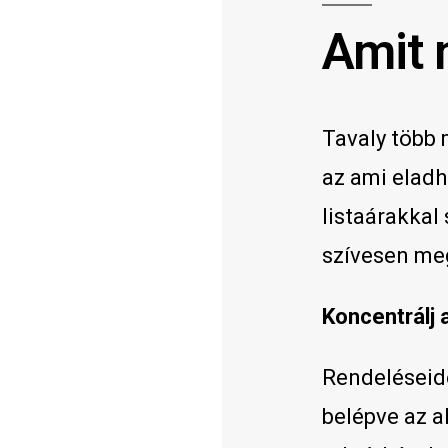
Amit 
Tavaly több 
az ami eladh
listaárakkal
szívesen me
Koncentrálj 
Rendeléseide
belépve az a