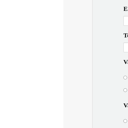
E
T
V
V