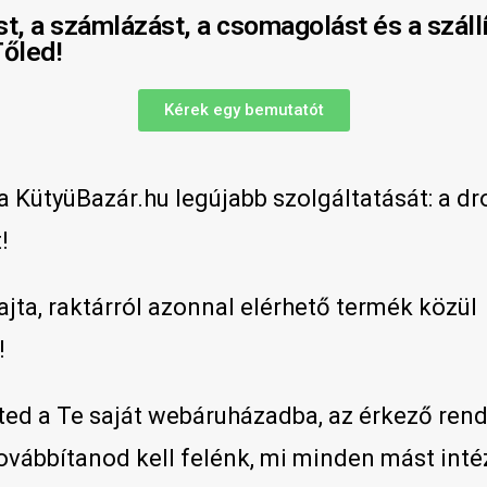
t, a számlázást, a csomagolást és a szállí
Tőled!
Kérek egy bemutatót
 KütyüBazár.hu legújabb szolgáltatását: a dr
!
ajta, raktárról azonnal elérhető termék közül
!
eted a Te saját webáruházadba, az érkező ren
ovábbítanod kell felénk, mi minden mást int