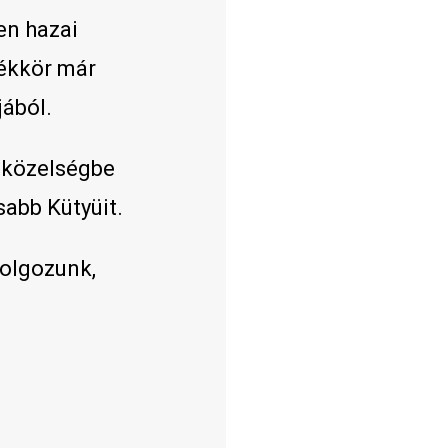
en hazai
mékkör már
jából.
 közelségbe
abb Kütyüit.
dolgozunk,
!