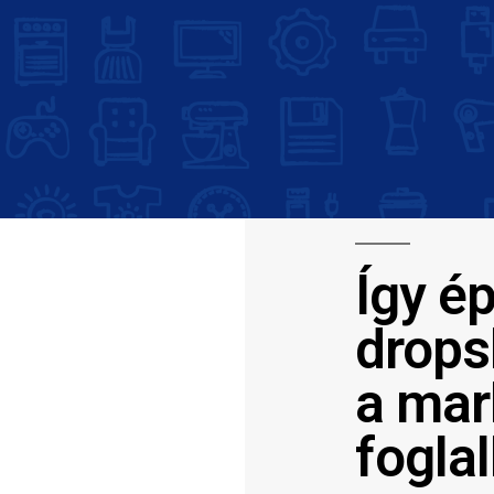
Így é
drops
a mar
fogla