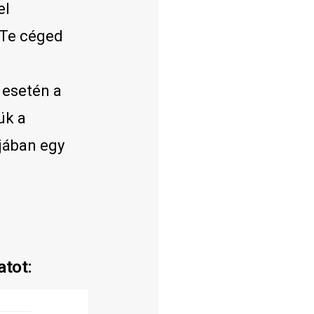
el
 Te céged
 esetén a
ük a
ójában egy
atot: