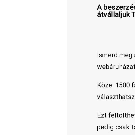
A beszerzés
átvállaljuk 
Ismerd meg a
webáruházat
Közel 1500 f
választhatsz
Ezt feltölth
pedig csak t