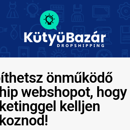
píthetsz önműködő
hip webshopot, hogy
ketinggel kelljen
lkoznod!