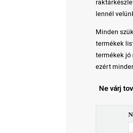
raktárkészle
lennél velün
Minden szük
termékek lis
termékek jó m
ezért minden
Ne várj to
N